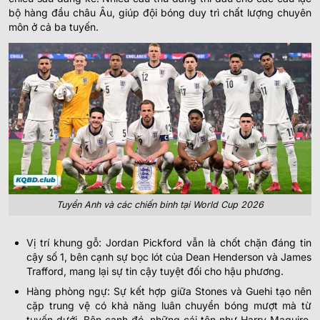
bộ hàng đầu châu Âu, giúp đội bóng duy trì chất lượng chuyên
môn ở cả ba tuyến.
Tuyển Anh và các chiến binh tại World Cup 2026
Vị trí khung gỗ: Jordan Pickford vẫn là chốt chặn đáng tin
cậy số 1, bên cạnh sự bọc lót của Dean Henderson và James
Trafford, mang lại sự tin cậy tuyệt đối cho hậu phương.
Hàng phòng ngự: Sự kết hợp giữa Stones và Guehi tạo nên
cặp trung vệ có khả năng luân chuyển bóng mượt mà từ
tuyến dưới. Bên cạnh đó, những cái tên như Harry Maguire,