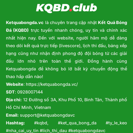
Ketquabongda.vc
là chuyên trang cập nhật
Kết Quả Bóng
Đá (KQBD)
trực tuyến nhanh chóng, uy tín và chính xác
nhất hiện nay. Đến với website, người hâm mộ dễ dàng
theo dõi kết quả trực tiếp (livescore), lịch thi đấu, bảng xếp
hạng cũng như nhận định phong độ đội bóng từ các giải
đấu lớn nhỏ trên toàn thế giới. Đồng hành cùng
Ketquabongda để không bỏ lỡ bất kỳ chuyển động thể
thao hấp dẫn nào!
Website
:
https://ketquabongda.vc/
SDT
: 0928007144
Địa chỉ:
12 Đường số 3A, Khu Phố 10, Bình Tân, Thành phố
Hồ Chí Minh, Vietnam
Email:
support@ketquabongdavc
Hashtag:
#kqbd, #ket_qua_bong_da #ty_le_keo
#nha_cai_uy_tin #lich_thi_dau #ketquabongdavc