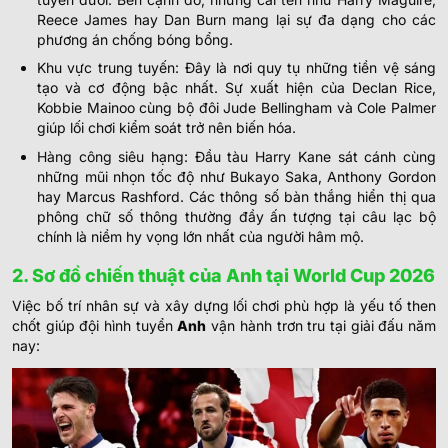
Reece James hay Dan Burn mang lại sự đa dạng cho các
phương án chống bóng bổng.
Khu vực trung tuyến: Đây là nơi quy tụ những tiền vệ sáng
tạo và cơ động bậc nhất. Sự xuất hiện của Declan Rice,
Kobbie Mainoo cùng bộ đôi Jude Bellingham và Cole Palmer
giúp lối chơi kiểm soát trở nên biến hóa.
Hàng công siêu hạng: Đầu tàu Harry Kane sát cánh cùng
những mũi nhọn tốc độ như Bukayo Saka, Anthony Gordon
hay Marcus Rashford. Các thông số bàn thắng hiển thị qua
phông chữ số thông thường đầy ấn tượng tại câu lạc bộ
chính là niềm hy vọng lớn nhất của người hâm mộ.
2. Sơ đồ chiến thuật của Anh tại World Cup 2026
Việc bố trí nhân sự và xây dựng lối chơi phù hợp là yếu tố then
chốt giúp đội hình tuyển
Anh
vận hành trơn tru tại giải đấu năm
nay: