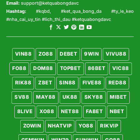
Email:
support@ketquabongdavc
Hashtag:
#kqbd, #ket_qua_bong_da #ty_le_keo
#nha_cai_uy_tin #lich_thi_dau #ketquabongdavc
VIN88
ZO88
DEBET
9WIN
VIVU88
FO88
DOM88
TOPBET
86BET
VIC88
RIK88
ZBET
SIN88
FIVE88
RED88
SV88
MAY88
UK88
SKY88
MIBET
8LIVE
XO88
NET88
FABET
NBET
ZOWIN
NHATVIP
YO88
RIKVIP