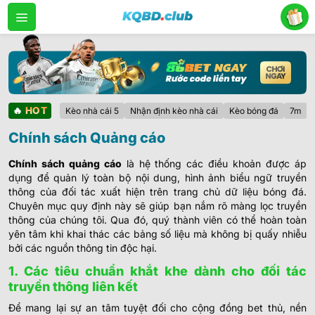
Bỏ
qua
nội
dung
🔥
HOT
Kèo nhà cái 5
Nhận định kèo nhà cái
Kèo bóng đá
7m
Chính sách Quảng cáo
Chính sách quảng cáo
là hệ thống các điều khoản được áp
dụng để quản lý toàn bộ nội dung, hình ảnh biểu ngữ truyền
thông của đối tác xuất hiện trên trang chủ dữ liệu bóng đá.
Chuyên mục quy định này sẽ giúp bạn nắm rõ màng lọc truyền
thông của chúng tôi. Qua đó, quý thành viên có thể hoàn toàn
yên tâm khi khai thác các bảng số liệu mà không bị quấy nhiễu
bởi các nguồn thông tin độc hại.
1. Các tiêu chuẩn khắt khe dành cho đối tác
truyền thông liên kết
Để mang lại sự an tâm tuyệt đối cho cộng đồng bet thủ, nền