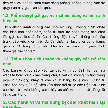
tiếp cận với những sảnh cược sòng phẳng, không lo ngại vấn đề
quỵt tiền hay gian lận kết quả.
1.2. Kiểm duyệt gắt gao về mặt nội dung và hình ảnh
hiển thị
Theo
chính sách quảng cáo
, mọi biểu ngữ không được chứa
các hình ảnh phản cảm, ngôn từ bạo lực hoặc mang tính chất
lừa gạt, dụ dỗ quá đà. Các thông điệp truyền thông phải tập
trung vào việc giới thiệu ưu đãi thực tế, luật chơi công bằng,
giúp người dùng có cái nhìn khách quan trước khi quyết định
tham gia trải nghiệm.
1.3. Tối ưu hóa kích thước và không gây cản trở tầm
nhìn
Các banner được sắp xếp tại các vị trí cố định hai bên rìa
website hoặc dưới chân trang chủ, tuyệt đối không có tình trạng
pop-up tự động nhảy ra che khuất bảng tỷ lệ kèo. Sự bố trí
khoa học này giúp hội viên vừa theo dõi được các trận cầu đỉnh
cao hỏa tốc, vừa không cảm thấy ức chế vì bị che mất dòng dữ
liệu quan trọng.
2. Các hành vi và nội dung bị cấm xuất hiện tại
hệ thống