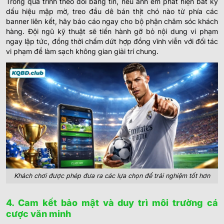
Trong quá trình theo dõi bảng tin, nếu anh em phát hiện bất kỳ
dấu hiệu mập mờ, treo đầu dê bán thịt chó nào từ phía các
banner liên kết, hãy báo cáo ngay cho bộ phận chăm sóc khách
hàng. Đội ngũ kỹ thuật sẽ tiến hành gỡ bỏ nội dung vi phạm
ngay lập tức, đồng thời chấm dứt hợp đồng vĩnh viễn với đối tác
vi phạm để làm sạch không gian giải trí chung.
Khách chơi được phép đưa ra các lựa chọn để trải nghiệm tốt hơn
4. Cam kết bảo mật và duy trì môi trường cá
cược văn minh