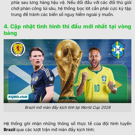
phía sau lưng hàng hậu vệ. Nếu đối đầu với các đối thủ giỏi
chơi phản công lùi sâu, hệ thống bọc lót cần phải cực kỳ tập
trung để tránh các biến số nguy hiểm ngoài ý muốn.
4. Cập nhật tình hình thi đấu mới nhất tại vòng
bảng
Brazil mở màn đầy kịch tính tại World Cup 2026
Hệ thống ghi nhận những thông số thực tế của đội hình tuyển
Brazil
qua các lượt trận mở màn đầy kịch tính: