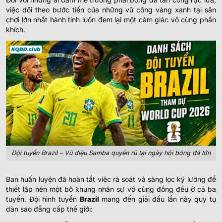
việc dõi theo bước tiến của những vũ công vàng xanh tại sân
chơi lớn nhất hành tinh luôn đem lại một cảm giác vô cùng phấn
khích.
Đội tuyển Brazil – Vũ điệu Samba quyến rũ tại ngày hội bóng đá lớn
Ban huấn luyện đã hoàn tất việc rà soát và sàng lọc kỹ lưỡng để
thiết lập nên một bộ khung nhân sự vô cùng đồng đều ở cả ba
tuyến. Đội hình tuyển
Brazil
mang đến giải đấu lần này quy tụ
dàn sao đẳng cấp thế giới: