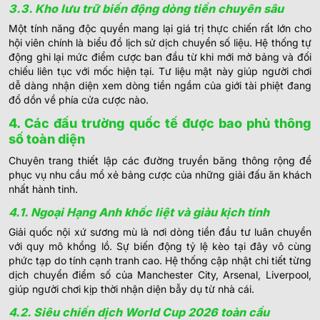
3.3. Kho lưu trữ biến động dòng tiền chuyên sâu
Một tính năng độc quyền mang lại giá trị thực chiến rất lớn cho
hội viên chính là biểu đồ lịch sử dịch chuyển số liệu. Hệ thống tự
động ghi lại mức điểm cược ban đầu từ khi mới mở bảng và đối
chiếu liên tục với mốc hiện tại. Tư liệu mật này giúp người chơi
dễ dàng nhận diện xem dòng tiền ngầm của giới tài phiệt đang
đổ dồn về phía cửa cược nào.
4. Các đấu trường quốc tế được bao phủ thông
số toàn diện
Chuyên trang thiết lập các đường truyền băng thông rộng để
phục vụ nhu cầu mổ xẻ bảng cược của những giải đấu ăn khách
nhất hành tinh.
4.1. Ngoại Hạng Anh khốc liệt và giàu kịch tính
Giải quốc nội xứ sương mù là nơi dòng tiền đầu tư luân chuyển
với quy mô khổng lồ. Sự biến động tỷ lệ kèo tại đây vô cùng
phức tạp do tính cạnh tranh cao. Hệ thống cập nhật chi tiết từng
dịch chuyển điểm số của Manchester City, Arsenal, Liverpool,
giúp người chơi kịp thời nhận diện bẫy dụ từ nhà cái.
4.2. Siêu chiến dịch World Cup 2026 toàn cầu