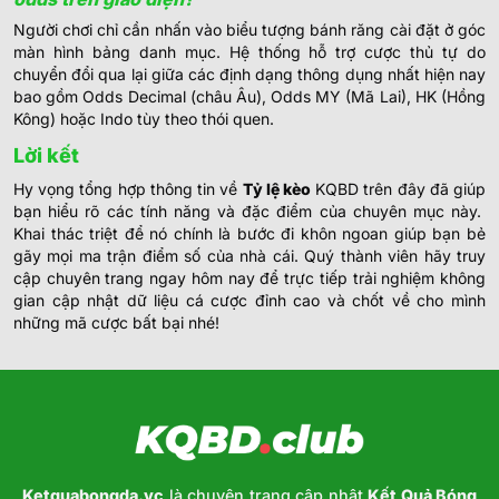
Người chơi chỉ cần nhấn vào biểu tượng bánh răng cài đặt ở góc
màn hình bảng danh mục. Hệ thống hỗ trợ cược thủ tự do
chuyển đổi qua lại giữa các định dạng thông dụng nhất hiện nay
bao gồm Odds Decimal (châu Âu), Odds MY (Mã Lai), HK (Hồng
Kông) hoặc Indo tùy theo thói quen.
Lời kết
Hy vọng tổng hợp thông tin về
Tỷ lệ kèo
KQBD trên đây đã giúp
bạn hiểu rõ các tính năng và đặc điểm của chuyên mục này.
Khai thác triệt để nó chính là bước đi khôn ngoan giúp bạn bẻ
gãy mọi ma trận điểm số của nhà cái. Quý thành viên hãy truy
cập chuyên trang ngay hôm nay để trực tiếp trải nghiệm không
gian cập nhật dữ liệu cá cược đỉnh cao và chốt về cho mình
những mã cược bất bại nhé!
Ketquabongda.vc
là chuyên trang cập nhật
Kết Quả Bóng