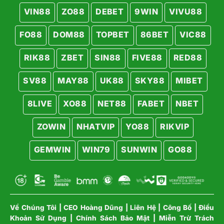
VIN88
ZO88
DEBET
9WIN
VIVU88
FO88
DOM88
TOPBET
86BET
VIC88
RIK88
ZBET
SIN88
FIVE88
RED88
SV88
MAY88
UK88
SKY88
MIBET
8LIVE
XO88
NET88
FABET
NBET
ZOWIN
NHATVIP
YO88
RIKVIP
GEMWIN
WIN79
SUNWIN
GO88
Về Chúng Tôi
|
CEO Hoàng Dũng
|
Liên Hệ
|
Công Bố
|
Điều
Khoản Sử Dụng
|
Chính Sách Bảo Mật
|
Miễn Trừ Trách