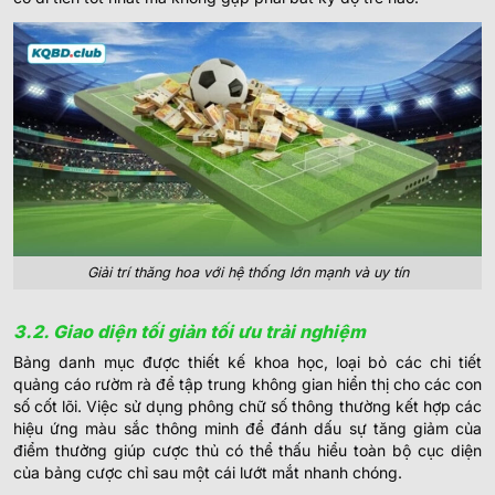
Giải trí thăng hoa với hệ thống lớn mạnh và uy tín
3.2. Giao diện tối giản tối ưu trải nghiệm
Bảng danh mục được thiết kế khoa học, loại bỏ các chi tiết
quảng cáo rườm rà để tập trung không gian hiển thị cho các con
số cốt lõi. Việc sử dụng phông chữ số thông thường kết hợp các
hiệu ứng màu sắc thông minh để đánh dấu sự tăng giảm của
điểm thưởng giúp cược thủ có thể thấu hiểu toàn bộ cục diện
của bảng cược chỉ sau một cái lướt mắt nhanh chóng.