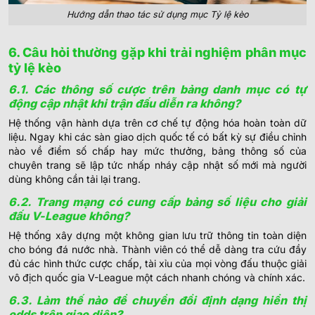
Hướng dẫn thao tác sử dụng mục Tỷ lệ kèo
6. Câu hỏi thường gặp khi trải nghiệm phân mục
tỷ lệ kèo
6.1. Các thông số cược trên bảng danh mục có tự
động cập nhật khi trận đấu diễn ra không?
Hệ thống vận hành dựa trên cơ chế tự động hóa hoàn toàn dữ
liệu. Ngay khi các sàn giao dịch quốc tế có bất kỳ sự điều chỉnh
nào về điểm số chấp hay mức thưởng, bảng thông số của
chuyên trang sẽ lập tức nhấp nháy cập nhật số mới mà người
dùng không cần tải lại trang.
6.2. Trang mạng có cung cấp bảng số liệu cho giải
đấu V-League không?
Hệ thống xây dựng một không gian lưu trữ thông tin toàn diện
cho bóng đá nước nhà. Thành viên có thể dễ dàng tra cứu đầy
đủ các hình thức cược chấp, tài xỉu của mọi vòng đấu thuộc giải
vô địch quốc gia V-League một cách nhanh chóng và chính xác.
6.3. Làm thế nào để chuyển đổi định dạng hiển thị
odds trên giao diện?