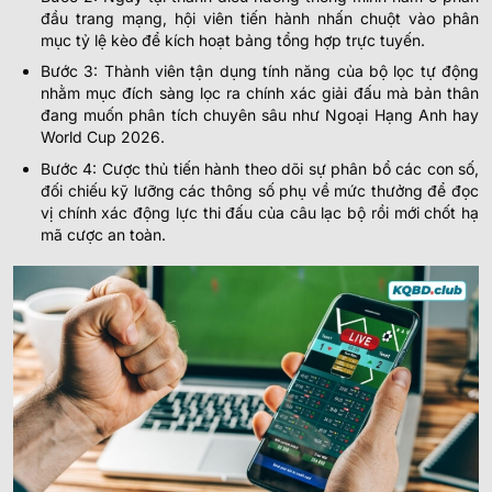
đầu trang mạng, hội viên tiến hành nhấn chuột vào phân
mục tỷ lệ kèo để kích hoạt bảng tổng hợp trực tuyến.
Bước 3: Thành viên tận dụng tính năng của bộ lọc tự động
nhằm mục đích sàng lọc ra chính xác giải đấu mà bản thân
đang muốn phân tích chuyên sâu như Ngoại Hạng Anh hay
World Cup 2026.
Bước 4: Cược thủ tiến hành theo dõi sự phân bổ các con số,
đối chiếu kỹ lưỡng các thông số phụ về mức thưởng để đọc
vị chính xác động lực thi đấu của câu lạc bộ rồi mới chốt hạ
mã cược an toàn.