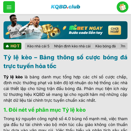
Bỏ
qua
nội
dung
🔥
HOT
Kèo nhà cái 5
Nhận định kèo nhà cái
Kèo bóng đá
7m
Tỷ lệ kèo – Bảng thông số cược bóng đá
trực tuyến hỏa tốc
Tỷ lệ kèo
là bảng danh mục tổng hợp các chỉ số cược chấp,
định mức thưởng phạt và biên độ lợi nhuận do hệ thống các nhà
cái thiết lập cho từng trận đấu bóng đá. Phân mục tiện ích này
từ thương hiệu
KQBD
sẽ mang lại cho người hâm mộ những cập
nhật dữ liệu tài chính trực tuyến chuẩn xác nhất.
1. Đôi nét về phân mục Tỷ lệ kèo
Trong kỷ nguyên công nghệ số 4.0 bùng nổ mạnh mẽ, việc tham
gia đầu tư tài chính vào bộ môn túc cầu giáo không còn thuần
túy dựa vào vận may rủi. Việc thấu hiểu và phân tích sâu sắc