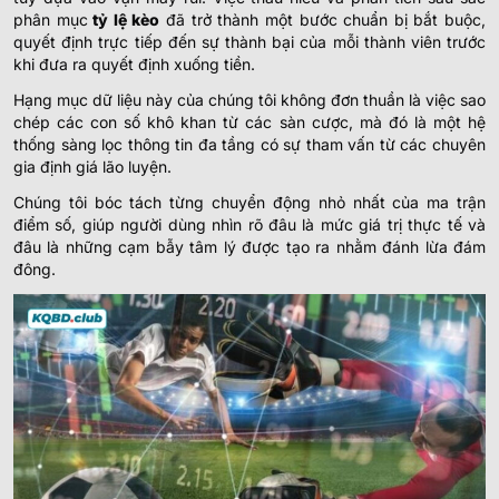
phân mục
tỷ lệ kèo
đã trở thành một bước chuẩn bị bắt buộc,
quyết định trực tiếp đến sự thành bại của mỗi thành viên trước
khi đưa ra quyết định xuống tiền.
Hạng mục dữ liệu này của chúng tôi không đơn thuần là việc sao
chép các con số khô khan từ các sàn cược, mà đó là một hệ
thống sàng lọc thông tin đa tầng có sự tham vấn từ các chuyên
gia định giá lão luyện.
Chúng tôi bóc tách từng chuyển động nhỏ nhất của ma trận
điểm số, giúp người dùng nhìn rõ đâu là mức giá trị thực tế và
đâu là những cạm bẫy tâm lý được tạo ra nhằm đánh lừa đám
đông.