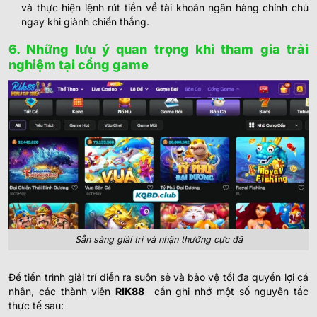
và thực hiện lệnh rút tiền về tài khoản ngân hàng chính chủ
ngay khi giành chiến thắng.
6. Những lưu ý quan trọng khi tham gia trải
nghiệm tại cổng game
Sẵn sàng giải trí và nhận thưởng cực đã
Để tiến trình giải trí diễn ra suôn sẻ và bảo vệ tối đa quyền lợi cá
nhân, các thành viên
RIK88
cần ghi nhớ một số nguyên tắc
thực tế sau: