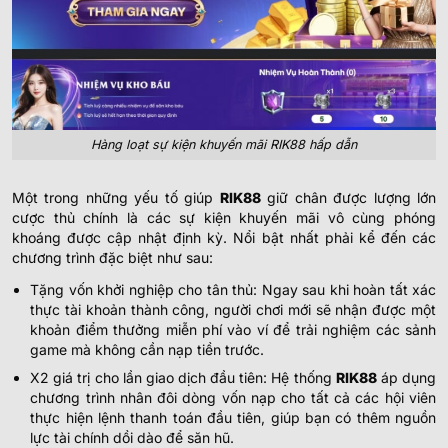
Hàng loạt sự kiện khuyến mãi RIK88 hấp dẫn
Một trong những yếu tố giúp
RIK88
giữ chân được lượng lớn
cược thủ chính là các sự kiện khuyến mãi vô cùng phóng
khoáng được cập nhật định kỳ. Nổi bật nhất phải kể đến các
chương trình đặc biệt như sau:
Tặng vốn khởi nghiệp cho tân thủ: Ngay sau khi hoàn tất xác
thực tài khoản thành công, người chơi mới sẽ nhận được một
khoản điểm thưởng miễn phí vào ví để trải nghiệm các sảnh
game mà không cần nạp tiền trước.
X2 giá trị cho lần giao dịch đầu tiên: Hệ thống
RIK88
áp dụng
chương trình nhân đôi dòng vốn nạp cho tất cả các hội viên
thực hiện lệnh thanh toán đầu tiên, giúp bạn có thêm nguồn
lực tài chính dồi dào để săn hũ.