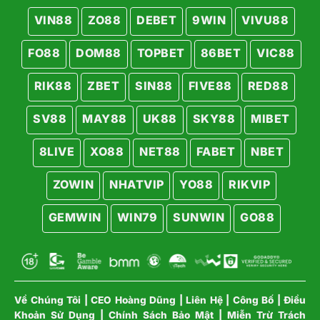
VIN88
ZO88
DEBET
9WIN
VIVU88
FO88
DOM88
TOPBET
86BET
VIC88
RIK88
ZBET
SIN88
FIVE88
RED88
SV88
MAY88
UK88
SKY88
MIBET
8LIVE
XO88
NET88
FABET
NBET
ZOWIN
NHATVIP
YO88
RIKVIP
GEMWIN
WIN79
SUNWIN
GO88
Về Chúng Tôi
|
CEO Hoàng Dũng
|
Liên Hệ
|
Công Bố
|
Điều
Khoản Sử Dụng
|
Chính Sách Bảo Mật
|
Miễn Trừ Trách