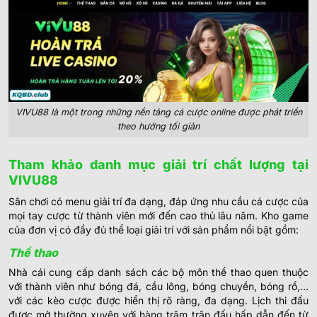
VIVU88 là một trong những nền tảng cá cược online được phát triển
theo hướng tối giản
Tham khảo danh mục giải trí chất lượng tại
VIVU88
Sân chơi có menu giải trí đa dạng, đáp ứng nhu cầu cá cược của
mọi tay cược từ thành viên mới đến cao thủ lâu năm. Kho game
của đơn vị có đầy đủ thể loại giải trí với sản phẩm nổi bật gồm:
Thể thao
Nhà cái cung cấp danh sách các bộ môn thể thao quen thuộc
với thành viên như bóng đá, cầu lông, bóng chuyền, bóng rổ,…
với các kèo cược được hiển thị rõ ràng, đa dạng. Lịch thi đấu
được mở thường xuyên với hàng trăm trận đấu hấp dẫn đến từ