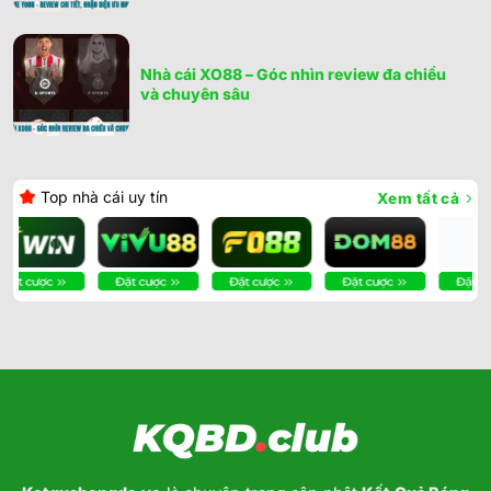
Nhà cái XO88 – Góc nhìn review đa chiều
và chuyên sâu
Top nhà cái uy tín
Xem tất cả