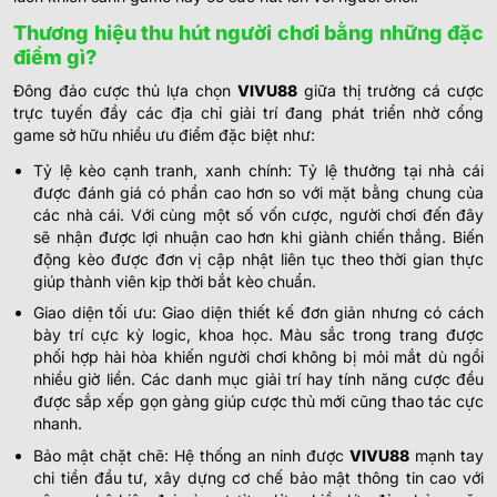
Thương hiệu thu hút người chơi bằng những đặc
điểm gì?
Đông đảo cược thủ lựa chọn
VIVU88
giữa thị trường cá cược
trực tuyến đầy các địa chỉ giải trí đang phát triển nhờ cổng
game sở hữu nhiều ưu điểm đặc biệt như:
Tỷ lệ kèo cạnh tranh, xanh chính: Tỷ lệ thưởng tại nhà cái
được đánh giá có phần cao hơn so với mặt bằng chung của
các nhà cái. Với cùng một số vốn cược, người chơi đến đây
sẽ nhận được lợi nhuận cao hơn khi giành chiến thắng. Biến
động kèo được đơn vị cập nhật liên tục theo thời gian thực
giúp thành viên kịp thời bắt kèo chuẩn.
Giao diện tối ưu: Giao diện thiết kế đơn giản nhưng có cách
bày trí cực kỳ logic, khoa học. Màu sắc trong trang được
phối hợp hài hòa khiến người chơi không bị mỏi mắt dù ngồi
nhiều giờ liền. Các danh mục giải trí hay tính năng cược đều
được sắp xếp gọn gàng giúp cược thủ mới cũng thao tác cực
nhanh.
Bảo mật chặt chẽ: Hệ thống an ninh được
VIVU88
mạnh tay
chi tiền đầu tư, xây dựng cơ chế bảo mật thông tin cao với