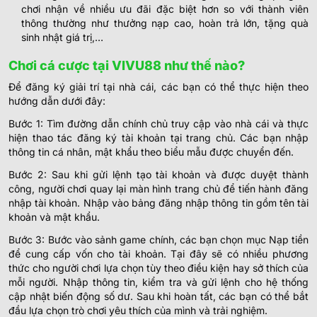
chơi nhận về nhiều ưu đãi đặc biệt hơn so với thành viên
thông thường như thưởng nạp cao, hoàn trả lớn, tặng quà
sinh nhật giá trị,…
Chơi cá cược tại VIVU88 như thế nào?
Để đăng ký giải trí tại nhà cái, các bạn có thể thực hiện theo
hướng dẫn dưới đây:
Bước 1: Tìm đường dẫn chính chủ truy cập vào nhà cái và thực
hiện thao tác đăng ký tài khoản tại trang chủ. Các bạn nhập
thông tin cá nhân, mật khẩu theo biểu mẫu được chuyển đến.
Bước 2: Sau khi gửi lệnh tạo tài khoản và được duyệt thành
công, người chơi quay lại màn hình trang chủ để tiến hành đăng
nhập tài khoản. Nhập vào bảng đăng nhập thông tin gồm tên tài
khoản và mật khẩu.
Bước 3: Bước vào sảnh game chính, các bạn chọn mục Nạp tiền
để cung cấp vốn cho tài khoản. Tại đây sẽ có nhiều phương
thức cho người chơi lựa chọn tùy theo điều kiện hay sở thích của
mỗi người. Nhập thông tin, kiểm tra và gửi lệnh cho hệ thống
cập nhật biến động số dư. Sau khi hoàn tất, các bạn có thể bắt
đầu lựa chọn trò chơi yêu thích của mình và trải nghiệm.