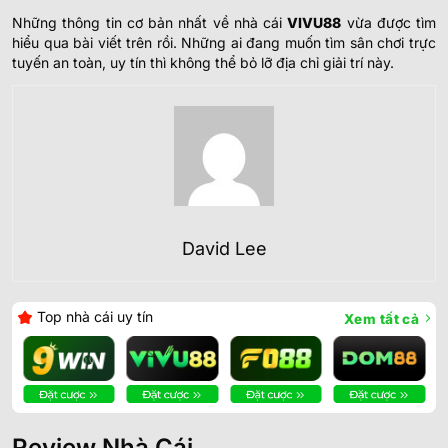
Những thông tin cơ bản nhất về nhà cái
VIVU88
vừa được tìm
hiểu qua bài viết trên rồi. Những ai đang muốn tìm sân chơi trực
tuyến an toàn, uy tín thì không thể bỏ lỡ địa chỉ giải trí này.
David Lee
Top nhà cái uy tín
Xem tất cả
Review Nhà Cái