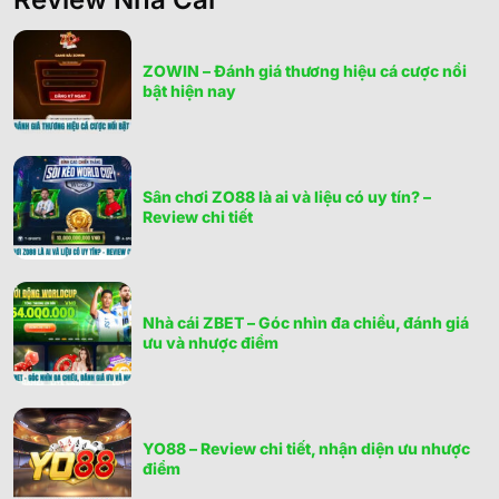
ZOWIN – Đánh giá thương hiệu cá cược nổi
bật hiện nay
Sân chơi ZO88 là ai và liệu có uy tín? –
Review chi tiết
Nhà cái ZBET – Góc nhìn đa chiều, đánh giá
ưu và nhược điểm
YO88 – Review chi tiết, nhận diện ưu nhược
điểm