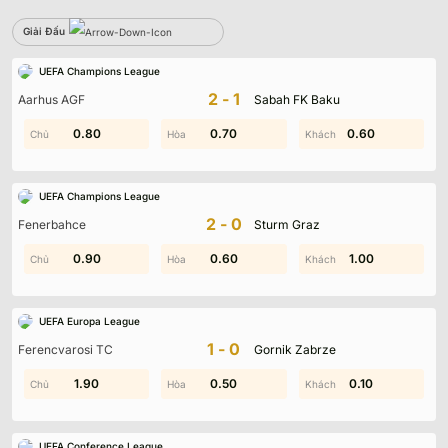
Giải Đấu
Sbobet
UEFA Champions League
Không có dữ liệu vui lòng chọn bộ lọc khác
2-1
Aarhus AGF
Sabah FK Baku
0.80
1.10
0.50
0.70
0.60
0.60
UEFA Champions League
2-0
Fenerbahce
Sturm Graz
0.90
1.30
0.60
1.30
0.80
1.00
UEFA Europa League
1-0
Ferencvarosi TC
Gornik Zabrze
1.90
0.10
0.30
0.50
0.90
0.10
UEFA Conference League