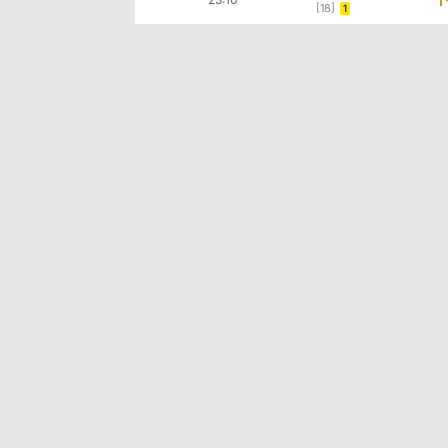
[18]
1