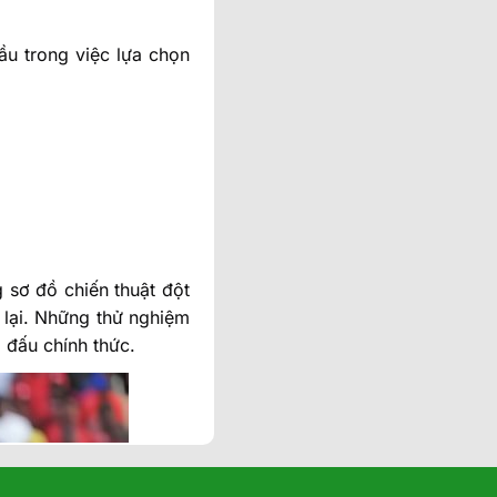
u trong việc lựa chọn
 sơ đồ chiến thuật đột
 lại. Những thử nghiệm
i đấu chính thức.