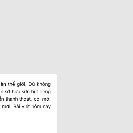
àn thế giới. Dù không
n sở hữu sức hút riêng
n thanh thoát, cởi mở.
 mới. Bài viết hôm nay