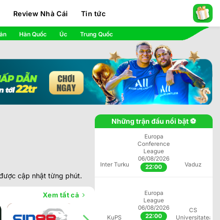
A
Review Nhà Cái
Tin tức
ản
Hàn Quốc
Úc
Trung Quốc
Những trận đấu nổi bật ⚽️
Europa
Conference
League
06/08/2026
Inter Turku
Vaduz
22:00
à được cập nhật từng phút.
Europa
Xem tất cả
League
06/08/2026
CS
22:00
KuPS
Universitatea