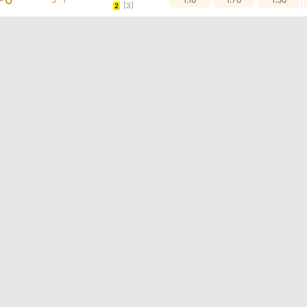
[3]
2