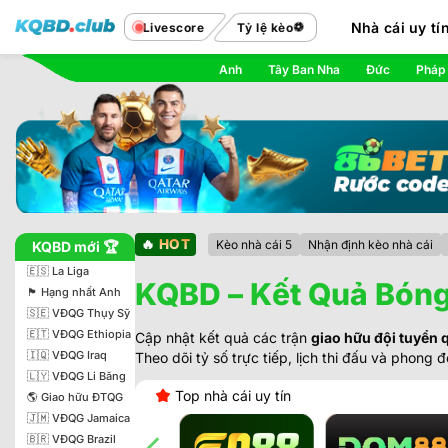
Bỏ
Nhà cái uy tí
Livescore
Tỷ lệ kèo
qua
nội
Anh
Tây Ban Nha
Đức
Pháp
dung
🔥
HOT
Kèo nhà cái 5
Nhận định kèo nhà cái
KQBD mới 🏆
🇪🇸 La Liga
KQBD – Kết Quả Bón
🏴󠁧󠁢󠁥󠁮󠁧󠁿 Hạng nhất Anh
🇸🇪 VĐQG Thụy Sỹ
🇪🇹 VĐQG Ethiopia
Cập nhật kết quả các trận
giao hữu đội tuyển 
🇮🇶 VĐQG Iraq
Theo dõi tỷ số trực tiếp, lịch thi đấu và phong 
🇱🇾 VĐQG Li Băng
Top nhà cái uy tín
🌎 Giao hữu ĐTQG
🇯🇲 VĐQG Jamaica
🇧🇷 VĐQG Brazil