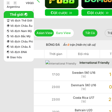
🇦🇷 VĐQG
Argentina
Thế giới 🌏
🏆 Vô địch Thế Giới
🌍️ Vô địch Châu Âu
🌎️️ Vô địch Nam Mỹ
Asian View
Asian View
Euro View
Euro View
Tất Cả
Tỷ Lệ
Tr
🌎️ Vô địch Bắc Mỹ
🌍️️ Vô địch Châu Phi
BÓNG ĐÁ
BÓNG ĐÁ
Ẩn
0
trận [Hiển thị tất cả]
🌏️️ Vô địch Châu Á
🌏️️ Vô địch ĐNA
Thời gian
Thời gian
Đội nhà
Đội nhà
T
T
⚽️️️ Giao hữu
International Friendly
Sweden (W) U16
1
17:00
[18]
Denmark (W) U16
0
23:00
[18]
Costa Rica U17
2
23:00
[18]
Bahrain U20
1
23:10