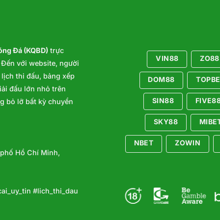
óng Đá (KQBD)
trực
VIN88
ZO88
 Đến với website, người
 lịch thi đấu, bảng xếp
DOM88
TOPB
ải đấu lớn nhỏ trên
SIN88
FIVE8
g bỏ lỡ bất kỳ chuyển
SKY88
MIBE
NBET
ZOWIN
 phố Hồ Chí Minh,
trận đấu giao hữu ĐTQG mang ý nghĩa như thế nào?
i_uy_tin #lich_thi_dau