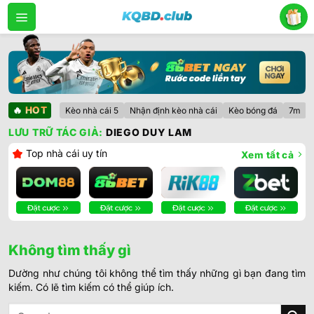
Bỏ
qua
nội
dung
🔥
HOT
Kèo nhà cái 5
Nhận định kèo nhà cái
Kèo bóng đá
7m
LƯU TRỮ TÁC GIẢ:
DIEGO DUY LAM
Top nhà cái uy tín
Xem tất cả
Không tìm thấy gì
Dường như chúng tôi không thể tìm thấy những gì bạn đang tìm
kiếm. Có lẽ tìm kiếm có thể giúp ích.