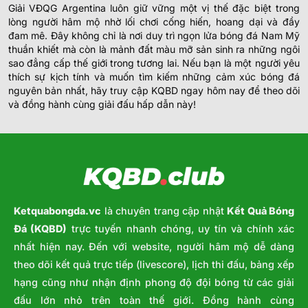
Giải VĐQG Argentina luôn giữ vững một vị thế đặc biệt trong
lòng người hâm mộ nhờ lối chơi cống hiến, hoang dại và đầy
đam mê. Đây không chỉ là nơi duy trì ngọn lửa bóng đá Nam Mỹ
thuần khiết mà còn là mảnh đất màu mỡ sản sinh ra những ngôi
sao đẳng cấp thế giới trong tương lai. Nếu bạn là một người yêu
thích sự kịch tính và muốn tìm kiếm những cảm xúc bóng đá
nguyên bản nhất, hãy truy cập KQBD ngay hôm nay để theo dõi
và đồng hành cùng giải đấu hấp dẫn này!
Ketquabongda.vc
là chuyên trang cập nhật
Kết Quả Bóng
Đá (KQBD)
trực tuyến nhanh chóng, uy tín và chính xác
nhất hiện nay. Đến với website, người hâm mộ dễ dàng
theo dõi kết quả trực tiếp (livescore), lịch thi đấu, bảng xếp
hạng cũng như nhận định phong độ đội bóng từ các giải
đấu lớn nhỏ trên toàn thế giới. Đồng hành cùng