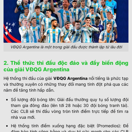
VĐQG Argentina là một trong giải đấu được thành lập từ lâu đời
2. Thể thức thi đấu độc đáo và đầy biến động
của giải VĐQG Argentina
Hệ thống thi đấu của giải
VĐQG Argentina
nổi tiếng là phức tạp
và thường xuyên có những thay đổi mang tính đột phá qua các
năm để tăng tính hấp dẫn.
Số lượng đội bóng lớn: Giải đấu thường quy tụ số lượng đội
tham gia đông đảo (lên tới 28 hoặc 30 đội bóng tranh tài).
Các CLB sẽ thi đấu vòng tròn tính điểm trực tiếp để tìm ra
nhà vua mới.
Hệ thống tính điểm xuống hạng đặc biệt (Promedios): Để
đảm bảo tính công bằng và duy trì sức mạnh cho các CLB