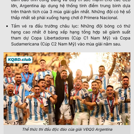
lớn, Argentina áp dụng hệ thống tính điểm trung bình dựa
trên thành tích của 3 mùa giải gần nhất. Những đội có hệ số
thấp nhất sẽ phải xuống hạng chơi ở Primera Nacional.
Tấm vé ra đấu trường châu lục: Những đội bóng có thứ
hạng cao nhất ở bảng xếp hạng tổng hợp sẽ giành suất
tham dự Copa Libertadores (Cúp C1 Nam Mỹ) và Copa
Sudamericana (Cúp C2 Nam Mỹ) vào mùa giải năm sau.
Thể thức thi đấu độc đáo của giải VĐQG Argentina