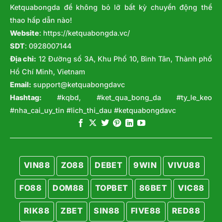
Ketquabongda để không bỏ lỡ bất kỳ chuyển động thể
thao hấp dẫn nào!
Website
:
https://ketquabongda.vc/
SDT
: 0928007144
Địa chỉ:
12 Đường số 3A, Khu Phố 10, Bình Tân, Thành phố
Hồ Chí Minh, Vietnam
Email:
support@ketquabongdavc
Hashtag:
#kqbd, #ket_qua_bong_da #ty_le_keo
#nha_cai_uy_tin #lich_thi_dau #ketquabongdavc
VIN88
ZO88
DEBET
9WIN
VIVU88
FO88
DOM88
TOPBET
86BET
VIC88
RIK88
ZBET
SIN88
FIVE88
RED88