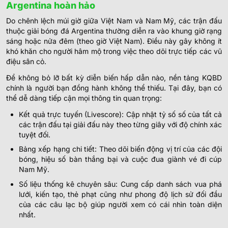
Argentina hoàn hảo
Do chênh lệch múi giờ giữa Việt Nam và Nam Mỹ, các trận đấu
thuộc giải bóng đá Argentina thường diễn ra vào khung giờ rạng
sáng hoặc nửa đêm (theo giờ Việt Nam). Điều này gây không ít
khó khăn cho người hâm mộ trong việc theo dõi trực tiếp các vũ
điệu sân cỏ.
Để không bỏ lỡ bất kỳ diễn biến hấp dẫn nào, nền tảng KQBD
chính là người bạn đồng hành không thể thiếu. Tại đây, bạn có
thể dễ dàng tiếp cận mọi thông tin quan trọng:
Kết quả trực tuyến (Livescore): Cập nhật tỷ số số của tất cả
các trận đấu tại giải đấu này theo từng giây với độ chính xác
tuyệt đối.
Bảng xếp hạng chi tiết: Theo dõi biến động vị trí của các đội
bóng, hiệu số bàn thắng bại và cuộc đua giành vé đi cúp
Nam Mỹ.
Số liệu thống kê chuyên sâu: Cung cấp danh sách vua phá
lưới, kiến tạo, thẻ phạt cũng như phong độ lịch sử đối đầu
của các câu lạc bộ giúp người xem có cái nhìn toàn diện
nhất.