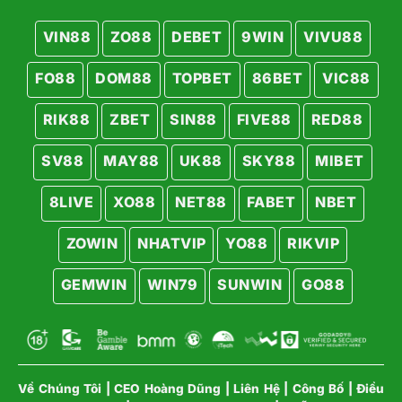
VIN88
ZO88
DEBET
9WIN
VIVU88
FO88
DOM88
TOPBET
86BET
VIC88
RIK88
ZBET
SIN88
FIVE88
RED88
SV88
MAY88
UK88
SKY88
MIBET
8LIVE
XO88
NET88
FABET
NBET
ZOWIN
NHATVIP
YO88
RIKVIP
GEMWIN
WIN79
SUNWIN
GO88
Về Chúng Tôi
|
CEO Hoàng Dũng
|
Liên Hệ
|
Công Bố
|
Điều