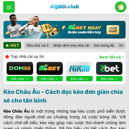
Bỏ
qua
nội
dung
🔥
HOT
Kèo nhà cái 5
Nhận định kèo nhà cái
Kèo bóng đá
7m
Top nhà cái uy tín
Xem tất cả
Kèo Châu Âu – Cách đọc kèo đơn giản chia
sẻ cho tân binh
Kèo Châu Âu
là một trong những loại kèo cược phổ biến được
đông đảo người chơi ưa chuộng trong cá cược bóng đá. Với
cách chơi dễ hiểu, kèo này giúp các cược thủ nhanh chóng làm
quen và giành chiến thắng. Để tìm hiểu chi tiết cách đọc kèo