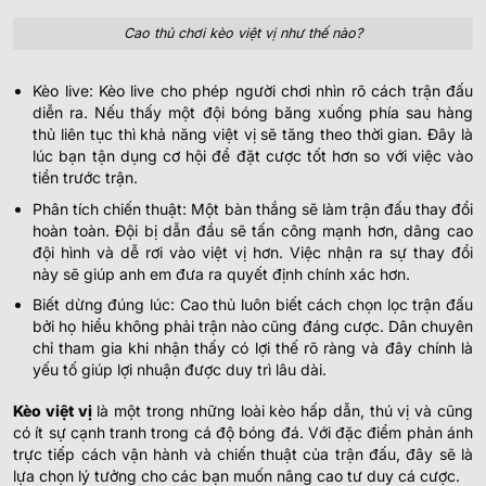
Cao thủ chơi kèo việt vị như thế nào?
Kèo live: Kèo live cho phép người chơi nhìn rõ cách trận đấu
diễn ra. Nếu thấy một đội bóng băng xuống phía sau hàng
thủ liên tục thì khả năng việt vị sẽ tăng theo thời gian. Đây là
lúc bạn tận dụng cơ hội để đặt cược tốt hơn so với việc vào
tiền trước trận.
Phân tích chiến thuật: Một bàn thắng sẽ làm trận đấu thay đổi
hoàn toàn. Đội bị dẫn đầu sẽ tấn công mạnh hơn, dâng cao
đội hình và dễ rơi vào việt vị hơn. Việc nhận ra sự thay đổi
này sẽ giúp anh em đưa ra quyết định chính xác hơn.
Biết dừng đúng lúc: Cao thủ luôn biết cách chọn lọc trận đấu
bởi họ hiểu không phải trận nào cũng đáng cược. Dân chuyên
chỉ tham gia khi nhận thấy có lợi thế rõ ràng và đây chính là
yếu tố giúp lợi nhuận được duy trì lâu dài.
Kèo việt vị
là một trong những loài kèo hấp dẫn, thú vị và cũng
có ít sự cạnh tranh trong cá độ bóng đá. Với đặc điểm phản ánh
trực tiếp cách vận hành và chiến thuật của trận đấu, đây sẽ là
lựa chọn lý tưởng cho các bạn muốn nâng cao tư duy cá cược.