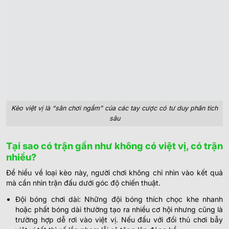
Kèo việt vị là “sân chơi ngầm” của các tay cược có tư duy phân tích
sâu
Tại sao có trận gần như không có việt vị, có trận
nhiều?
Để hiểu về loại kèo này, người chơi không chỉ nhìn vào kết quả
mà cần nhìn trận đấu dưới góc độ chiến thuật.
Đội bóng chơi dài: Những đội bóng thích chọc khe nhanh
hoặc phất bóng dài thường tạo ra nhiều cơ hội nhưng cũng là
trường hợp dễ rơi vào việt vị. Nếu đấu với đối thủ chơi bẫy