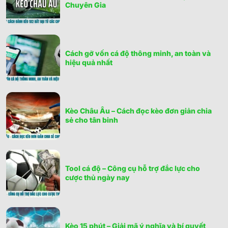
Chuyên Gia
Cách gỡ vốn cá độ thông minh, an toàn và
hiệu quả nhất
Kèo Châu Âu – Cách đọc kèo đơn giản chia
sẻ cho tân binh
Tool cá độ – Công cụ hỗ trợ đắc lực cho
cược thủ ngày nay
Kèo 15 phút – Giải mã ý nghĩa và bí quyết