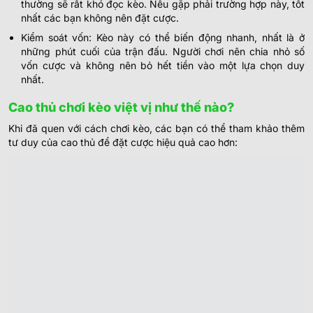
thường sẽ rất khó đọc kèo. Nếu gặp phải trường hợp này, tốt
nhất các bạn không nên đặt cược.
Kiểm soát vốn: Kèo này có thể biến động nhanh, nhất là ở
những phút cuối của trận đấu. Người chơi nên chia nhỏ số
vốn cược và không nên bỏ hết tiền vào một lựa chọn duy
nhất.
Cao thủ chơi kèo việt vị như thế nào?
Khi đã quen với cách chơi kèo, các bạn có thể tham khảo thêm
tư duy của cao thủ để đặt cược hiệu quả cao hơn: