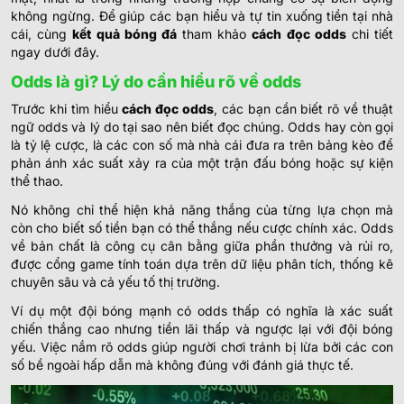
không ngừng. Để giúp các bạn hiểu và tự tin xuống tiền tại nhà
cái, cùng
kết quả bóng đá
tham khảo
cách đọc odds
chi tiết
ngay dưới đây.
Odds là gì? Lý do cần hiểu rõ về odds
Trước khi tìm hiểu
cách đọc odds
, các bạn cần biết rõ về thuật
ngữ odds và lý do tại sao nên biết đọc chúng. Odds hay còn gọi
là tỷ lệ cược, là các con số mà nhà cái đưa ra trên bảng kèo để
phản ánh xác suất xảy ra của một trận đấu bóng hoặc sự kiện
thể thao.
Nó không chỉ thể hiện khả năng thắng của từng lựa chọn mà
còn cho biết số tiền bạn có thể thắng nếu cược chính xác. Odds
về bản chất là công cụ cân bằng giữa phần thưởng và rủi ro,
được cổng game tính toán dựa trên dữ liệu phân tích, thống kê
chuyên sâu và cả yếu tố thị trường.
Ví dụ một đội bóng mạnh có odds thấp có nghĩa là xác suất
chiến thắng cao nhưng tiền lãi thấp và ngược lại với đội bóng
yếu. Việc nắm rõ odds giúp người chơi tránh bị lừa bởi các con
số bề ngoài hấp dẫn mà không đúng với đánh giá thực tế.