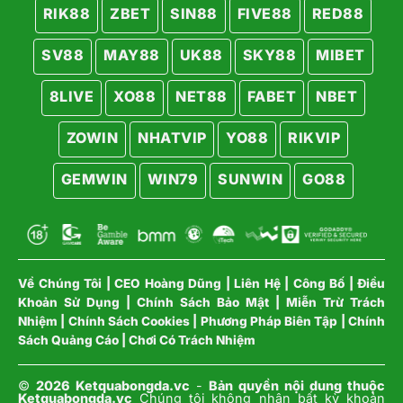
RIK88
ZBET
SIN88
FIVE88
RED88
SV88
MAY88
UK88
SKY88
MIBET
8LIVE
XO88
NET88
FABET
NBET
ZOWIN
NHATVIP
YO88
RIKVIP
GEMWIN
WIN79
SUNWIN
GO88
Về Chúng Tôi
|
CEO Hoàng Dũng
|
Liên Hệ
|
Công Bố
|
Điều
Khoản Sử Dụng
|
Chính Sách Bảo Mật
|
Miễn Trừ Trách
Nhiệm
|
Chính Sách Cookies
|
Phương Pháp Biên Tập
|
Chính
Sách Quảng Cáo
|
Chơi Có Trách Nhiệm
©
2026 Ketquabongda.vc
-
Bản quyền nội dung thuộc
Ketquabongda.vc
Chúng tôi không nhận bất kỳ khoản