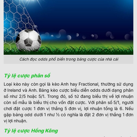
Cách đọc odds phổ biến trong bảng cược của nhà cái
Tỷ lệ cược phân số
Loại kèo này còn gọi là kèo Anh hay Fractional, thường sử dụng
ở Ireland và Anh. Bảng kèo cược biểu diễn odds dưới dạng phân
số như 2/5 hoặc 5/1. Trong đó, số tử đang biểu thị về lợi nhuận
còn số mẫu là biểu thị cho vốn đặt cược. Với phân số 5/1, người
chơi đặt cược 1 đơn vị thắng 5 đơn vị, lợi nhuận tổng là 6. Nếu
gặp bảng odd dưới 1 như ½ có nghĩa là đặt 2 đơn vị thắng 1 đơn
vị lợi nhuận.
Tỷ lệ cược Hồng Kông