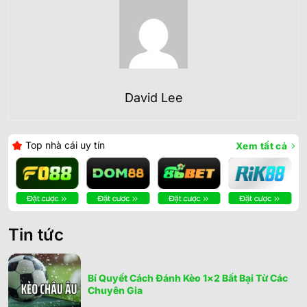
David Lee
Top nhà cái uy tín
Xem tất cả
Tin tức
Bí Quyết Cách Đánh Kèo 1×2 Bất Bại Từ Các
Chuyên Gia